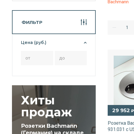
Bachmann
ФИЛЬТР
Цена (руб.)
Хиты
продаж
29 952
₽
Розетка Ba
Розетки Bachmann
931.031 с 
(Германия) на складе