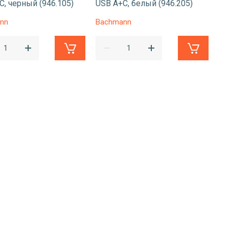
C, черный (946.105)
USB A+C, белый (946.205)
nn
Bachmann