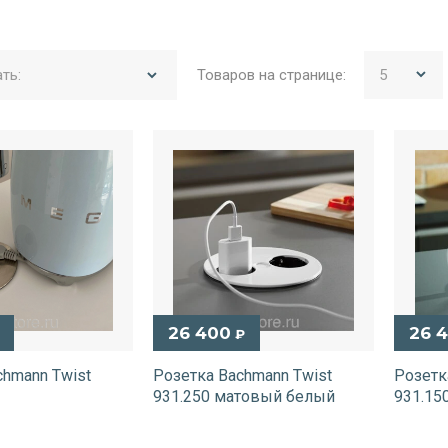
Товаров на странице:
ть:
26 400
26 
₽
chmann Twist
Розетка Bachmann Twist
Розетк
931.250 матовый белый
931.15