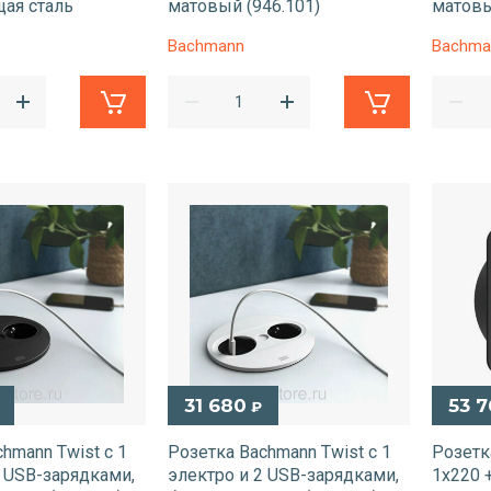
ая сталь
матовый (946.101)
матовы
Bachmann
Bachma
31 680
53 
₽
hmann Twist с 1
Розетка Bachmann Twist с 1
Розетк
2 USB-зарядками,
электро и 2 USB-зарядками,
1х220 