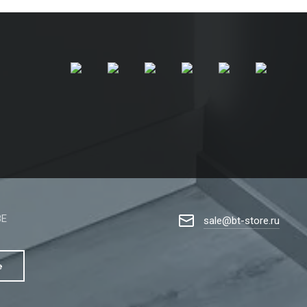
8Е
sale@bt-store.ru
е