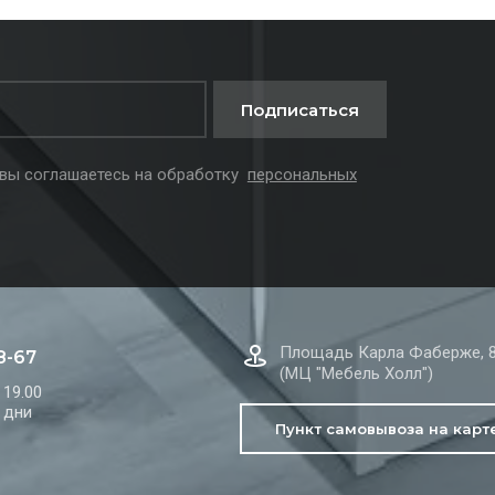
Подписаться
 вы соглашаетесь на обработку
персональных
Площадь Карла Фаберже, 
8-67
(МЦ "Мебель Холл")
 19.00
 дни
Пункт самовывоза на карт