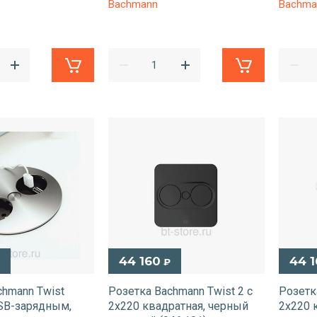
Bachmann
Bachma
44 160
44 
₽
chmann Twist
Розетка Bachmann Twist 2 с
Розетк
USB-зарядным,
2x220 квадратная, черный
2x220 