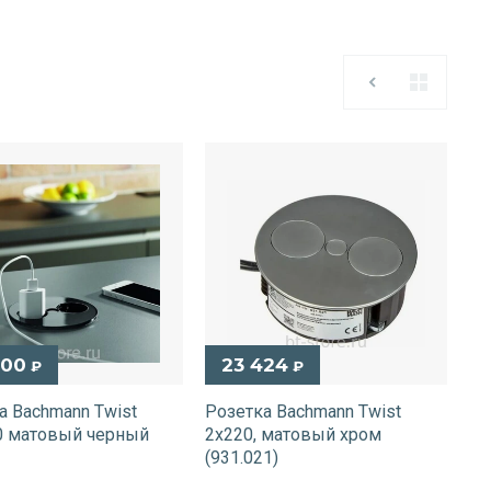
400
23 424
₽
₽
а Bachmann Twist
Розетка Bachmann Twist
0 матовый черный
2х220, матовый хром
(931.021)