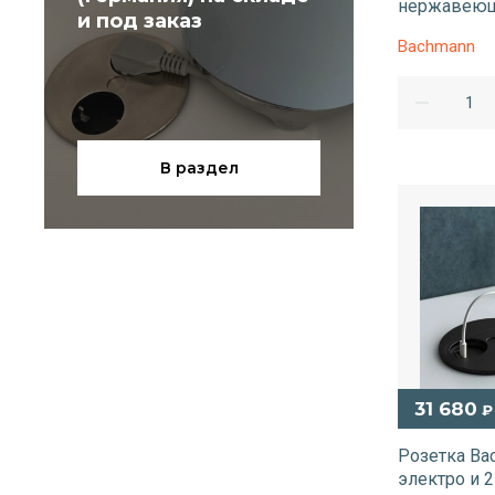
нержавеющ
и под заказ
Bachmann
В раздел
31 680
₽
Розетка Bac
электро и 