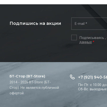
Подпишись на акции
Подписываясь ,
данных
*
БТ-Стор (BT-Store)
+7 (921) 940-5
2014 - 2026 BT-Store (БТ-
Пн-Пт. с 10.00 до
Стор). Не является публичной
Сб-Вс. выходные
офертой.