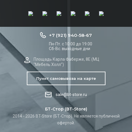
+7 (921) 940-58-67
Пн-Пт. с 10.00 до 19.00
Сб-Вс. выходные дни
Площадь Карла Фаберже, 8Е (МЦ
"Мебель Холл")
Пункт самовывоза на карте
sale@bt-store.ru
БТ-Стор (BT-Store)
2014 - 2026 BT-Store (БТ-Стор). Не является публичной
офертой.