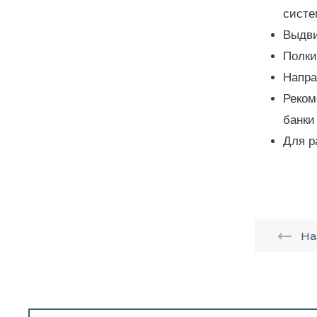
систе
Выдви
Полки
Напра
Реком
банки 
Для р
На