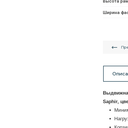
Высота рам
Ширина фас
Пр
Описа
Выдвижная
Saphir, цв
Миним
Нагру
Корзи