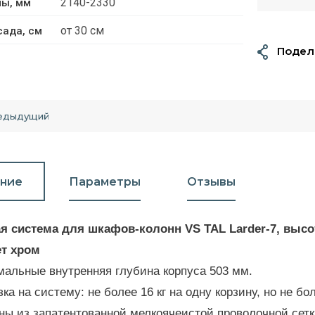
2140-2330
ы, мм
от 30 см
ада, см
Подел
едыдущий
ние
Параметры
Отзывы
 система для шкафов-колонн VS TAL Larder-7, высот
ет хром
альные внутренняя глубина корпуса 503 мм.
зка на систему: не более 16 кг на одну корзину, но не бо
ны из запатентованной мелкоячеистой проволочной сет