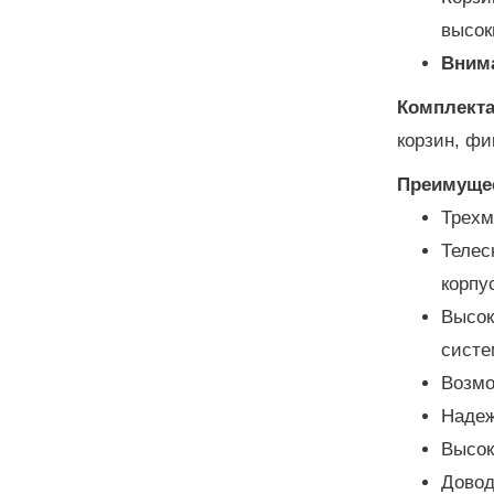
высок
Вним
Комплект
корзин, фи
Преимуще
Трехм
Телес
корпу
Высок
систе
Возмо
Надеж
Высок
Довод