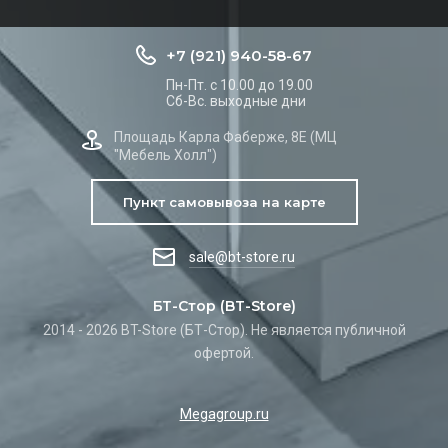
+7 (921) 940-58-67
Пн-Пт. с 10.00 до 19.00
Сб-Вс. выходные дни
Площадь Карла Фаберже, 8Е (МЦ
"Мебель Холл")
Пункт самовывоза на карте
sale@bt-store.ru
БТ-Стор (BT-Store)
2014 - 2026 BT-Store (БТ-Стор). Не является публичной
офертой.
Megagroup.ru